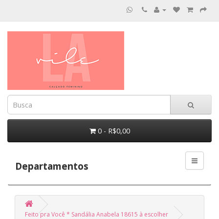
0 - R$0,00
Departamentos
Feito pra Você * Sandália Anabela 18615 à escolher