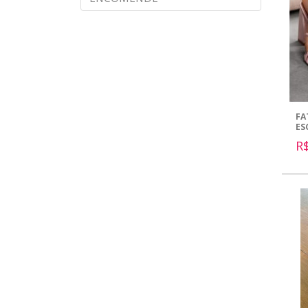
FA
ES
R