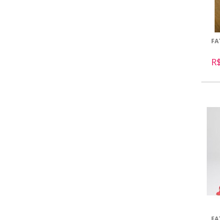
FA
R
FA