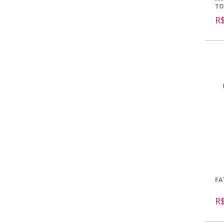
TO
R
FA
R