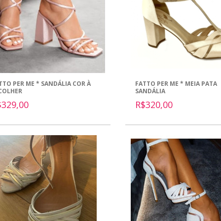
TTO PER ME * SANDÁLIA COR À
FATTO PER ME * MEIA PATA
COLHER
SANDÁLIA
$329,00
R$320,00