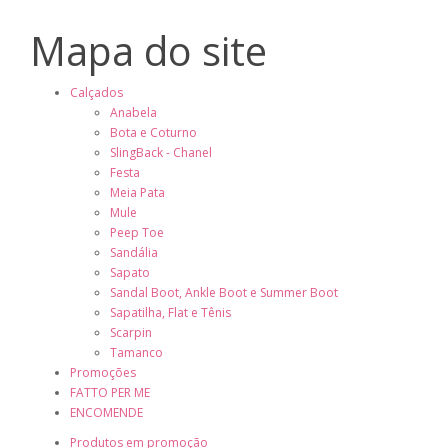
Mapa do site
Calçados
Anabela
Bota e Coturno
SlingBack - Chanel
Festa
Meia Pata
Mule
Peep Toe
Sandália
Sapato
Sandal Boot, Ankle Boot e Summer Boot
Sapatilha, Flat e Tênis
Scarpin
Tamanco
Promoções
FATTO PER ME
ENCOMENDE
Produtos em promoção