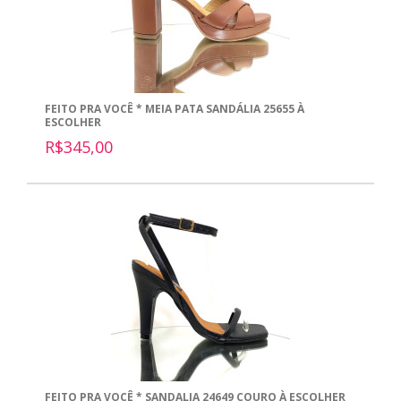
FEITO PRA VOCÊ * MEIA PATA SANDÁLIA 25655 À
ESCOLHER
R$345,00
FEITO PRA VOCÊ * SANDALIA 24649 COURO À ESCOLHER