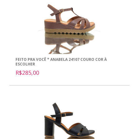
FEITO PRA VOCÊ * ANABELA 24107 COURO COR À
ESCOLHER
R$285,00