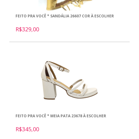
FEITO PRA VOCÊ * SANDÁLIA 26607 COR À ESCOLHER
R$329,00
FEITO PRA VOCÊ * MEIA PATA 23678 À ESCOLHER
R$345,00