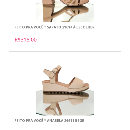
FEITO PRA VOCÊ * SAPATO 21614 À ESCOLHER
R$315,00
FEITO PRA VOCÊ * ANABELA 26611 BEGE