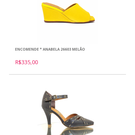
ENCOMENDE * ANABELA 26603 MELÃO
R$335,00