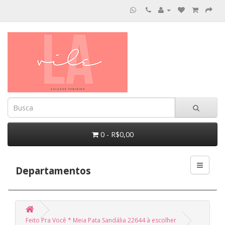
0 - R$0,00
Departamentos
Feito Pra Você * Meia Pata Sandália 22644 à escolher