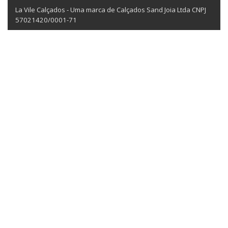
La Vile Calçados - Uma marca de Calçados Sand Joia Ltda CNPJ
57021420/0001-71