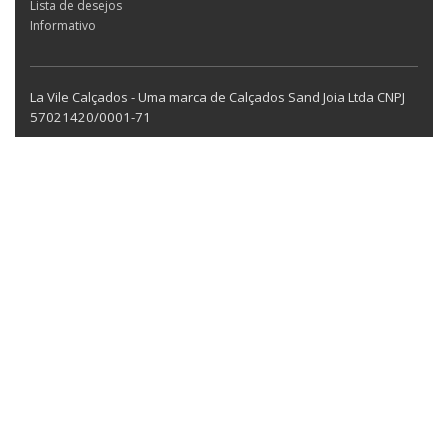
Lista de desejos
Informativo
La Vile Calçados - Uma marca de Calçados Sand Joia Ltda CNPJ
57021420/0001-71