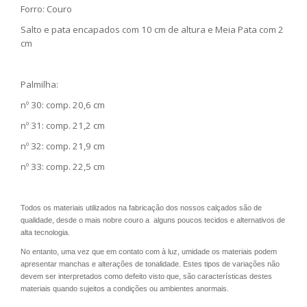
Forro: Couro
Salto e pata encapados com 10 cm de altura e Meia Pata com 2
cm
Palmilha:
nº 30: comp. 20,6 cm
nº 31: comp. 21,2 cm
nº 32: comp. 21,9 cm
nº 33: comp. 22,5 cm
Todos os materiais utilizados na fabricação dos nossos calçados são de
qualidade, desde o mais nobre couro a alguns poucos tecidos e alternativos de
alta tecnologia.
No entanto, uma vez que em contato com à luz, umidade os materiais podem
apresentar manchas e alterações de tonalidade. Estes tipos de variações não
devem ser interpretados como defeito visto que, são características destes
materiais quando sujeitos a condições ou ambientes anormais.