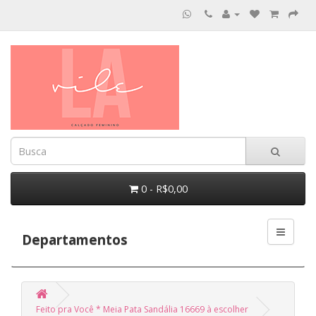
0 - R$0,00
Departamentos
Feito pra Você * Meia Pata Sandália 16669 à escolher