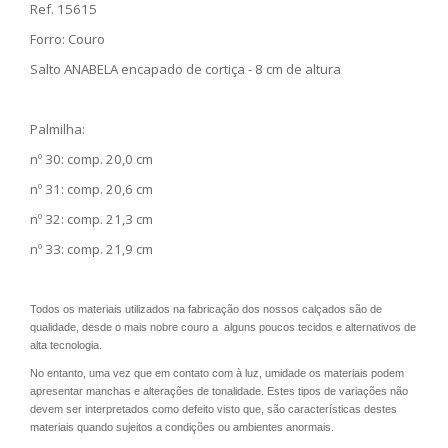
Ref. 15615
Forro: Couro
Salto ANABELA encapado de cortiça - 8 cm de altura
Palmilha:
nº 30: comp. 20,0 cm
nº 31: comp. 20,6 cm
nº 32: comp. 21,3 cm
nº 33: comp. 21,9 cm
Todos os materiais utilizados na fabricação dos nossos calçados são de
qualidade, desde o mais nobre couro a alguns poucos tecidos e alternativos de
alta tecnologia.
No entanto, uma vez que em contato com à luz, umidade os materiais podem
apresentar manchas e alterações de tonalidade. Estes tipos de variações não
devem ser interpretados como defeito visto que, são características destes
materiais quando sujeitos a condições ou ambientes anormais.