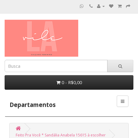
0 - R$0,00
Departamentos
Feito Pra Você * Sandália Anabela 15615 à escolher