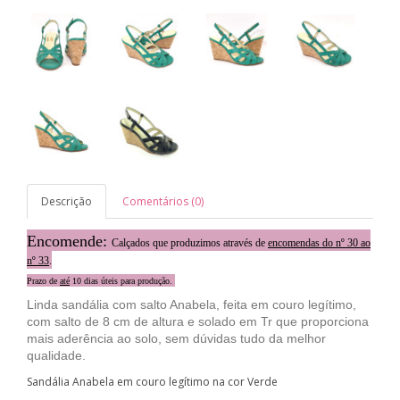
Descrição
Comentários (0)
Encomende:
Calçados que produzimos através de
encomendas do nº 30 ao
nº 33
.
Prazo de
até
10 dias úteis para produção.
Linda sandália com salto Anabela, feita em couro legítimo,
com salto de 8 cm de altura e solado em Tr que proporciona
mais aderência ao solo, sem dúvidas tudo da melhor
qualidade.
Sandália Anabela em couro legítimo na cor Verde