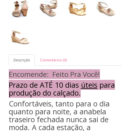
Descrição
Comentários (0)
Encomende: Feito Pra Você!
Prazo de
ATÉ 10 dias úteis
para
produção do calçado.
Confortáveis, tanto para o dia
quanto para noite, a anabela
traseiro fechada nunca sai de
moda. A cada estação, a