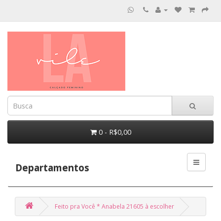
0 - R$0,00
Departamentos
Feito pra Você * Anabela 21605 à escolher