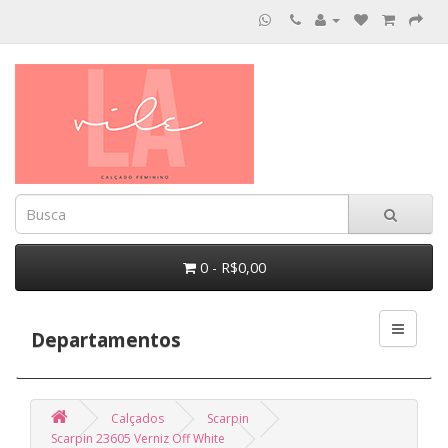
0 - R$0,00
Departamentos
Calçados
Scarpin
Scarpin 23605 Verniz Off White