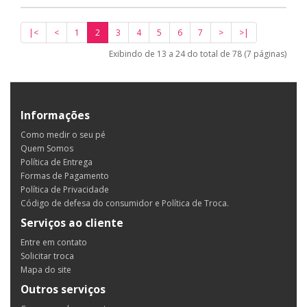
|<
<
1
2
3
4
5
6
7
>
>|
Exibindo de 13 a 24 do total de 78 (7 páginas)
Informações
Como medir o seu pé
Quem Somos
Política de Entrega
Formas de Pagamento
Política de Privacidade
Código de defesa do consumidor e Política de Troca.
Serviços ao cliente
Entre em contato
Solicitar troca
Mapa do site
Outros serviços