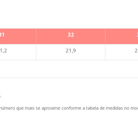
31
32
1,2
21,9
2
.
o número que mais se aproxime conforme a tabela de medidas no mo