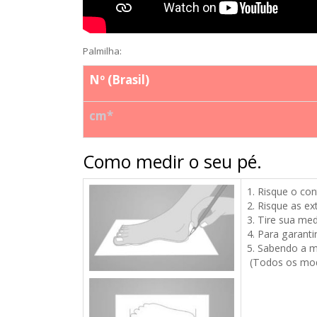
Palmilha:
Nº (Brasil)
cm*
Como medir o seu pé.
1. Risque o co
2.
Risque as ex
3. Tire sua me
4. Para garant
5. Sabendo a m
(Todos os mode