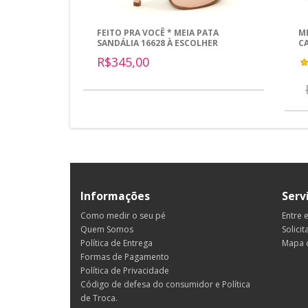
FEITO PRA VOCÊ * MEIA PATA
M
SANDÁLIA 16628 À ESCOLHER
C
R$345,00
Informações
Serv
Como medir o seu pé
Entre 
Quem Somos
Solicit
Política de Entrega
Mapa d
Formas de Pagamento
Política de Privacidade
Código de defesa do consumidor e Política
de Troca.