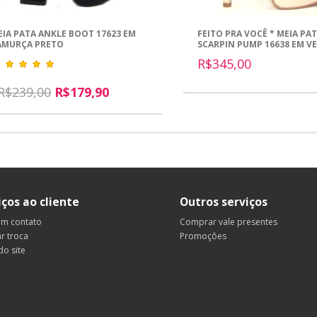
EIA PATA ANKLE BOOT 17623 EM
FEITO PRA VOCÊ * MEIA PA
AMURÇA PRETO
SCARPIN PUMP 16638 EM V
BEGE
R$345,00
R$239,00
R$179,90
iços ao cliente
Outros serviços
em contato
Comprar vale presentes
ar troca
Promoções
o site