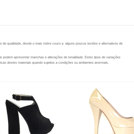
o de qualidade, desde o mais nobre couro a alguns poucos tecidos e alternativos de
is podem apresentar manchas e alterações de tonalidade. Estes tipos de variações
sticas destes materiais quando sujeitos a condições ou ambientes anormais.