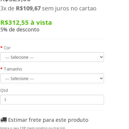
3x
de
R$109,67
sem juros no cartao
R$312,55
à vista
5% de desconto
Cor
Tamanho
Qtd
Estimar frete para este produto
Insira o seu CEP (sem pontos ou traços)