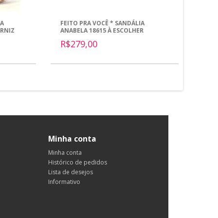
TA
FEITO PRA VOCÊ * SANDÁLIA
MEIA
ERNIZ
ANABELA 18615 À ESCOLHER
MET
R$279,00
R$3
Minha conta
Minha conta
Histórico de pedidos
Lista de desejos
Informativo