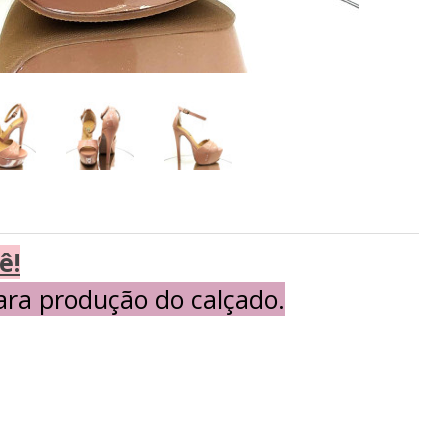
ê!
ra produção do calçado.