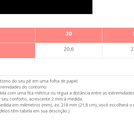
30
20,6
2
ntorno do seu pé em uma folha de papel:
tremidades do contorno:
dida com uma fita métrica ou régua a distância entre as extremidades
ir seu conforto, acrescente 2 mm à medida.
edida em milímetros (mm), ex: 218 mm (21,8 cm), você escolherá 
los têm tabela em sua descrição.)