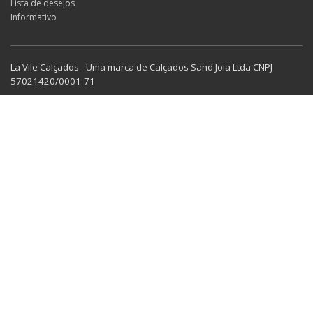
Lista de desejos
Informativo
La Vile Calçados - Uma marca de Calçados Sand Joia Ltda CNPJ
57021420/0001-71