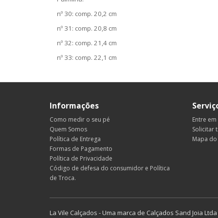
nº 30: comp. 20,2 cm
nº 31: comp. 20,8 cm
nº 32: comp. 21,4 cm
nº 33: comp. 22,1 cm
Informações
Serviç
Como medir o seu pé
Entre em
Quem Somos
Solicitar 
Política de Entrega
Mapa do 
Formas de Pagamento
Política de Privacidade
Código de defesa do consumidor e Política
de Troca.
La Vile Calçados - Uma marca de Calçados Sand Joia Lt