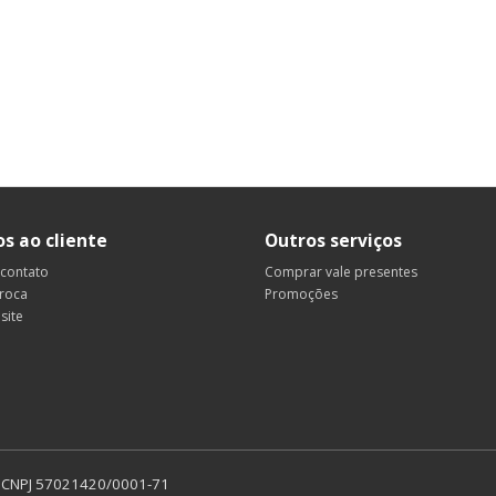
os ao cliente
Outros serviços
 contato
Comprar vale presentes
troca
Promoções
site
da CNPJ 57021420/0001-71