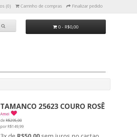
os (0)
Carrinho de compras
Finalizar pedido
0 - R$0,00
TAMANCO 25623 COURO ROSÊ
Amei
de
R$295,00
por R$149,99
3x
de
R$50,00
sem juros no cartao