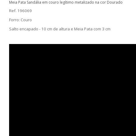
Meia Pata Sandália em couro legítimo metalizado na cor Dourado
Ref. 196069
Forro: Couro
Salto encapado - 10 cm de altura e Meia Pata com 3 cm