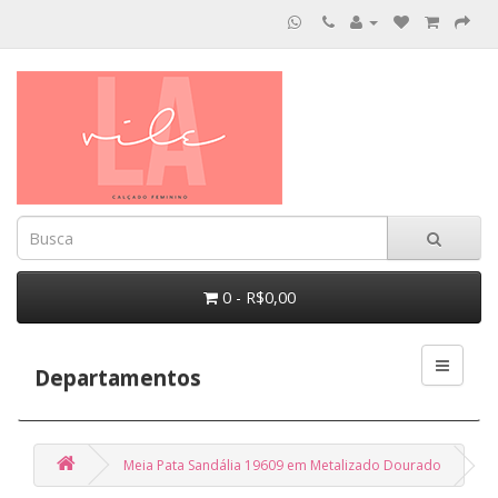
0 - R$0,00
Departamentos
Meia Pata Sandália 19609 em Metalizado Dourado