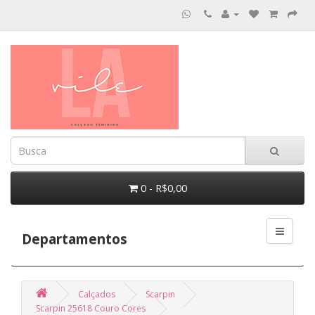
0 - R$0,00
Departamentos
Calçados
Scarpin
Scarpin 25618 Couro Cores